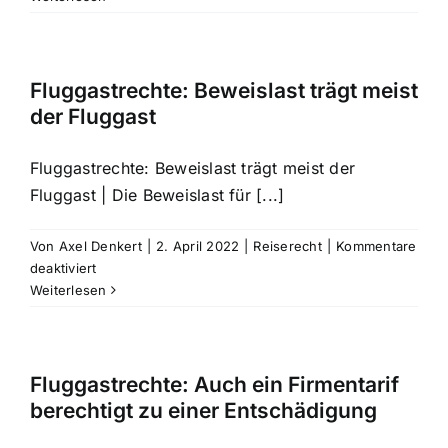
Ein
Reiseunternehmen
haftet
nicht
Fluggastrechte: Beweislast trägt meist
für
der Fluggast
allgemeines
Lebensrisiko
Fluggastrechte: Beweislast trägt meist der
Fluggast | Die Beweislast für [...]
Von
Axel Denkert
|
2. April 2022
|
Reiserecht
|
Kommentare
für
deaktiviert
Fluggastrechte:
Weiterlesen
Beweislast
trägt
meist
der
Fluggastrechte: Auch ein Firmentarif
Fluggast
berechtigt zu einer Entschädigung