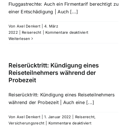
Fluggastrechte: Auch ein Firmentarif berechtigt zu
einer Entschädigung | Auch [...]
Von
Axel Denkert
|
4. März
für
2022
|
Reiserecht
|
Kommentare deaktiviert
Fluggastrechte:
Weiterlesen
Auch
ein
Firmentarif
berechtigt
Reiserücktritt: Kündigung eines
zu
Reiseteilnehmers während der
einer
Probezeit
Entschädigung
Reiserücktritt: Kündigung eines Reiseteilnehmers
während der Probezeit | Auch eine [...]
Von
Axel Denkert
|
1. Januar 2022
|
Reiserecht
,
für
Versicherungsrecht
|
Kommentare deaktiviert