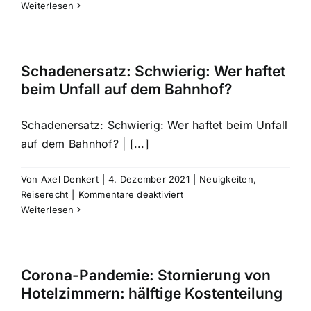
Reiserücktritt:
Weiterlesen
Kündigung
eines
Reiseteilnehmers
während
Schadenersatz: Schwierig: Wer haftet
der
beim Unfall auf dem Bahnhof?
Probezeit
Schadenersatz: Schwierig: Wer haftet beim Unfall
auf dem Bahnhof? | [...]
Von
Axel Denkert
|
4. Dezember 2021
|
Neuigkeiten
,
für
Reiserecht
|
Kommentare deaktiviert
Schadenersatz:
Weiterlesen
Schwierig:
Wer
haftet
beim
Corona-Pandemie: Stornierung von
Unfall
Hotelzimmern: hälftige Kostenteilung
auf