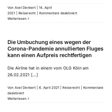
Von
Axel Denkert
|
14. April
für
2021
|
Reiserecht
|
Kommentare deaktiviert
Anspruch
Weiterlesen
auf
Entschädigung
nach
der
Die Umbuchung eines wegen der
Fluggastrechteveror
Corona-Pandemie annullierten Fluges
auch
kann einen Aufpreis rechtfertigen
bei
Streiks
Die Airline hat in einem vom OLG Köln am
möglich
26.02.2021 [...]
Von
Axel Denkert
|
6. April 2021
|
Reiserecht
|
Kommentare
für
deaktiviert
Die
Weiterlesen
Umbuchung
eines