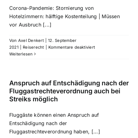
dem
Corona-Pandemie: Stornierung von
Bahnhof?
Hotelzimmern: hälftige Kostenteilung | Müssen
vor Ausbruch [...]
Von
Axel Denkert
|
12. September
für
2021
|
Reiserecht
|
Kommentare deaktiviert
Corona-
Weiterlesen
Pandemie:
Stornierung
von
Hotelzimmern:
Anspruch auf Entschädigung nach der
hälftige
Fluggastrechteverordnung auch bei
Kostenteilung
Streiks möglich
Fluggäste können einen Anspruch auf
Entschädigung nach der
Fluggastrechteverordnung haben, [...]