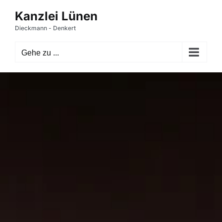
Zum
Inhalt
springen
Gehe zu ...