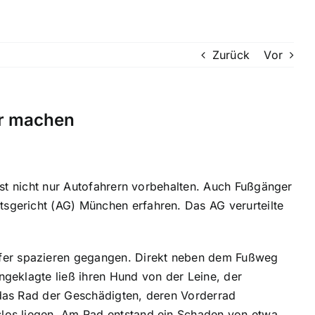
Zurück
Vor
ar machen
 ist nicht nur Autofahrern vorbehalten. Auch Fußgänger
sgericht (AG) München erfahren. Das AG verurteilte
fer spazieren gegangen. Direkt neben dem Fußweg
ngeklagte ließ ihren Hund von der Leine, der
 das Rad der Geschädigten, deren Vorderrad
slos liegen. Am Rad entstand ein Schaden von etwa