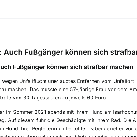
t: Auch Fußgänger können sich strafb
 Auch Fußgänger können sich strafbar machen
it wegen Unfallflucht unerlaubtes Entfernen vom Unfallort
bar machen. Das musste eine 57-jährige Frau vor dem Amt
strafe von 30 Tagessätzen zu jeweils 60 Euro. |
ar im Sommer 2021 abends mit ihrem Hund am Isarhochu
eg. Auf diesem fuhr die Geschädigte mit ihrem Rad. Die A
Hund ihrer Begleiterin umhertollte. Dabei geriet er vor
Geschädigte überschlug sich und blieb zunächst bewegung