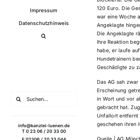
120 Euro. Die Ges
Impressum
war eine Woche a
Datenschutzhinweis
Angeklagte hingeg
Die Angeklagte räu
Ihre Reaktion beg
habe, er laufe au
Facebook
X
Instagram
Pinterest
Hundetrainern bed
Geschädigte zu z
Das AG sah zwar z
Erscheinung getre
Suche
in Wort und vor 
nach:
gebracht hat. Zu
Unfallort entfern
geschehen ihren 
info@kanzlei-luenen.de
T 0 23 06 / 20 33 00
Quelle | AG Münc
F 02306 / 20 33 044