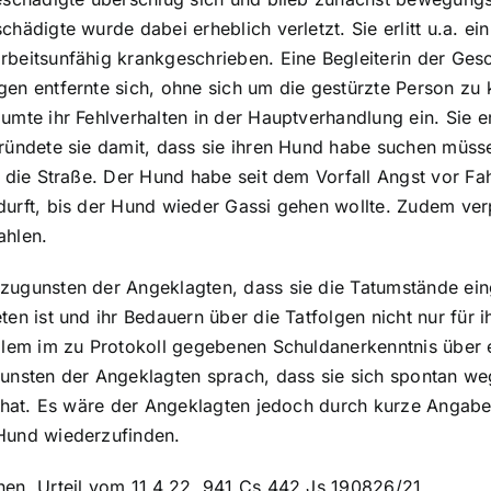
chädigte wurde dabei erheblich verletzt. Sie erlitt u.a. 
rbeitsunfähig krankgeschrieben. Eine Begleiterin der Ges
en entfernte sich, ohne sich um die gestürzte Person zu 
mte ihr Fehlverhalten in der Hauptverhandlung ein. Sie erkl
ründete sie damit, dass sie ihren Hund habe suchen müss
f die Straße. Der Hund habe seit dem Vorfall Angst vor Fa
urft, bis der Hund wieder Gassi gehen wollte. Zudem ver
ahlen.
ugunsten der Angeklagten, dass sie die Tatumstände einger
ten ist und ihr Bedauern über die Tatfolgen nicht nur für
allem im zu Protokoll gegebenen Schuldanerkenntnis übe
gunsten der Angeklagten sprach, dass sie sich spontan 
t hat. Es wäre der Angeklagten jedoch durch kurze Angab
Hund wiederzufinden.
hen, Urteil vom 11.4.22, 941 Cs 442 Js 190826/21