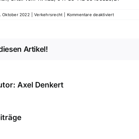
für
7. Oktober 2022
|
Verkehrsrecht
|
Kommentare deaktiviert
Unfallflucht:
Auch
Fußgänger
können
diesen Artikel!
sich
strafbar
machen
utor:
Axel Denkert
Geschwindigkeitsü
iträge
41
km/h
fallschaden:
zu