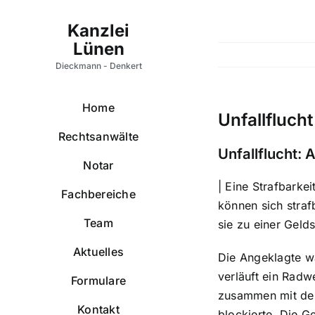
Zum
Inhalt
springen
Home
Unfallfluch
Rechtsanwälte
Unfallflucht:
Notar
| Eine Strafbarke
Fachbereiche
können sich straf
Team
sie zu einer Geld
Aktuelles
Die Angeklagte w
verläuft ein Radw
Formulare
zusammen mit dem 
Kontakt
blockierte. Die 