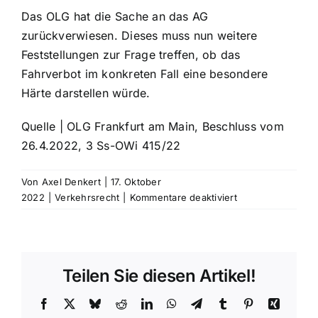
Das OLG hat die Sache an das AG
zurückverwiesen. Dieses muss nun weitere
Feststellungen zur Frage treffen, ob das
Fahrverbot im konkreten Fall eine besondere
Härte darstellen würde.
Quelle | OLG Frankfurt am Main, Beschluss vom
26.4.2022, 3 Ss-OWi 415/22
Von
Axel Denkert
|
17. Oktober
für
2022
|
Verkehrsrecht
|
Kommentare deaktiviert
Geschwindigkeits
41
km/h
zu
Teilen Sie diesen Artikel!
schnell:
Absehen
Facebook
X
Bluesky
Reddit
LinkedIn
WhatsApp
Telegram
Tumblr
Pinterest
Xing
vom