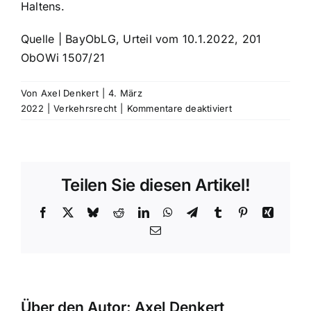
Haltens.
Quelle | BayObLG, Urteil vom 10.1.2022, 201
ObOWi 1507/21
Von
Axel Denkert
|
4. März
für
2022
|
Verkehrsrecht
|
Kommentare deaktiviert
Ordnungswidrigke
Handy
auf
dem
Teilen Sie diesen Artikel!
Oberschenkel
ablegen,
Facebook
X
Bluesky
Reddit
LinkedIn
WhatsApp
Telegram
Tumblr
Pinterest
Xing
heißt,
E-
es
Mail
zu
benutzen
Über den Autor:
Axel Denkert