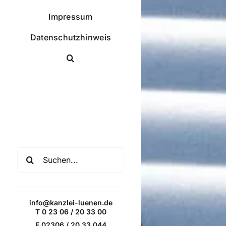
Impressum
Datenschutzhinweis
Facebook
X
Instagram
Pinterest
Suche
nach:
info@kanzlei-luenen.de
T 0 23 06 / 20 33 00
F 02306 / 20 33 044