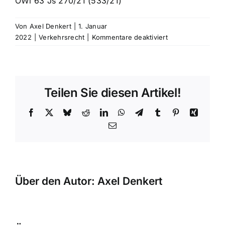
OWi 63 Js 270/21 (533/21)
Von
Axel Denkert
|
1. Januar
für
2022
|
Verkehrsrecht
|
Kommentare deaktiviert
Geschwindigkeits
Wenn
der
Abstand
Teilen Sie diesen Artikel!
zwischen
Verkehrszeichen
Facebook
X
Bluesky
Reddit
LinkedIn
WhatsApp
Telegram
Tumblr
Pinterest
Xing
und
E-
Messstelle
Mail
zu
klein
ist
Über den Autor:
Axel Denkert
Geschwind