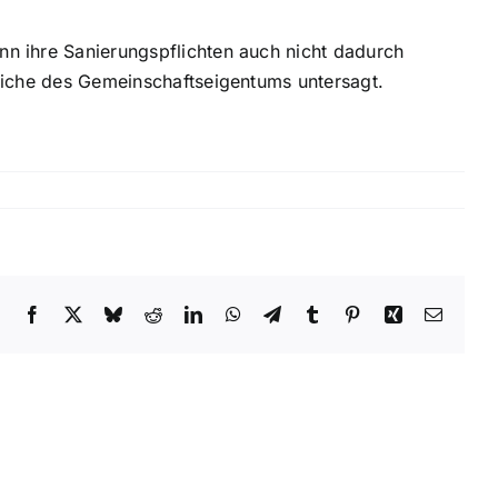
nn ihre Sanierungspflichten auch nicht dadurch
reiche des Gemeinschaftseigentums untersagt.
sstau
Facebook
X
Bluesky
Reddit
LinkedIn
WhatsApp
Telegram
Tumblr
Pinterest
Xing
E-
Mail
r