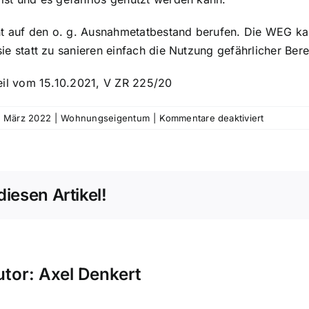
ht auf den o. g. Ausnahmetatbestand berufen. Die WEG ka
ie statt zu sanieren einfach die Nutzung gefährlicher Be
eil vom 15.10.2021, V ZR 225/20
für
. März 2022
|
Wohnungseigentum
|
Kommentare deaktiviert
Sanierung
in
WEG:
Wann
diesen Artikel!
müssen
Eigentüme
handeln?
utor:
Axel Denkert