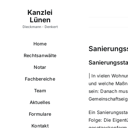
Zum
Inhalt
springen
Home
Sanierungs
Rechtsanwälte
Sanierungsst
Notar
| In vielen Wohn
Fachbereiche
und welche Maßna
Team
sein: Danach mus
Gemeinschaftseige
Aktuelles
Ein Sanierungsst
Formulare
Folge: Die Eigen
Kontakt
gesetzeskonform 