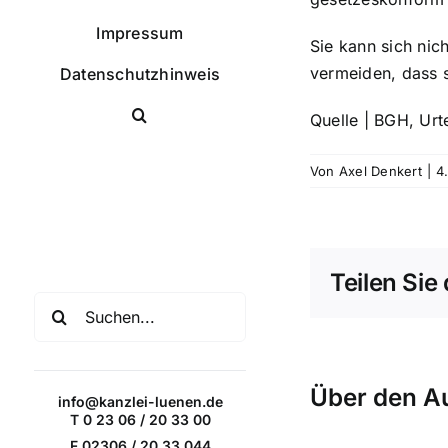
Impressum
Sie kann sich nic
vermeiden, dass s
Datenschutzhinweis
Quelle | BGH, Urt
Von
Axel Denkert
|
4
Facebook
X
Instagram
Pinterest
Teilen Sie 
Suche
nach:
Über den A
info@kanzlei-luenen.de
T 0 23 06 / 20 33 00
F 02306 / 20 33 044