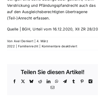
Verstrickung und Pfändungspfandrecht auch das
auf den Ausgleichsberechtigten übertragene
(Teil-)Anrecht erfassen.
Quelle | BGH, Urteil vom 16.12.2020, XII ZR 28/20
Von
Axel Denkert
|
4. März
für
2022
|
Familienrecht
|
Kommentare deaktiviert
Ehescheidung:
Gepfändete
Anrechte
im
Teilen Sie diesen Artikel!
Versorgungsausgl
Facebook
X
Bluesky
Reddit
LinkedIn
WhatsApp
Telegram
Tumblr
Pinterest
Xing
E-
Mail