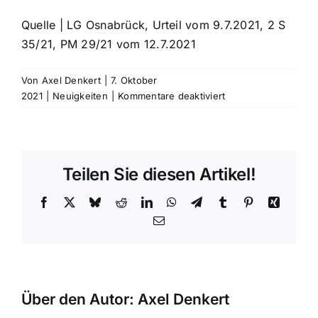
Quelle | LG Osnabrück, Urteil vom 9.7.2021, 2 S
35/21, PM 29/21 vom 12.7.2021
Von
Axel Denkert
|
7. Oktober
für
2021
|
Neuigkeiten
|
Kommentare deaktiviert
Corona-
Pandemie:
Behördliche
Schließung:
Teilen Sie diesen Artikel!
Fitnessstudiobeiträ
zurückzuzahlen?
Facebook
X
Bluesky
Reddit
LinkedIn
WhatsApp
Telegram
Tumblr
Pinterest
Xing
E-
Mail
Über den Autor:
Axel Denkert